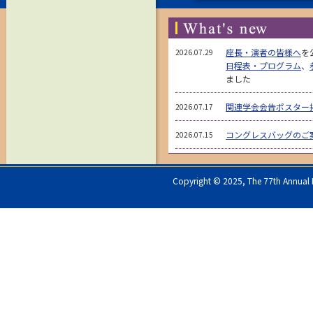
座長・演者の皆様へ
を
2026.07.29
日程表・プログラム
、
ました
関連学会会告ポスター
2026.07.17
コングレスバッグのご
2026.07.15
皮膚外科ワークショッ
2026.07.13
た。
Copyright © 2025, The 77th Annual Mee
託児室
を公開いたしま
2026.07.03
参加登録
、
宿泊案内
を
2026.06.24
プログラム
を公開いた
2026.06.01
採択演題一覧
を公開し
2026.05.21